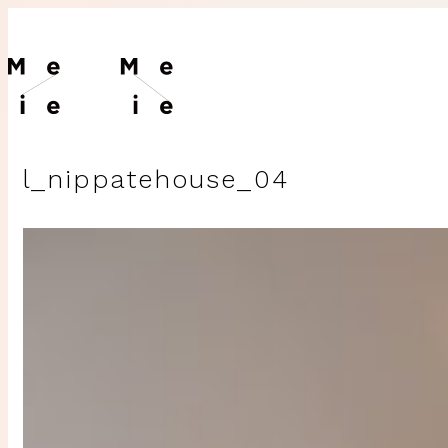
l_nippatehouse_04